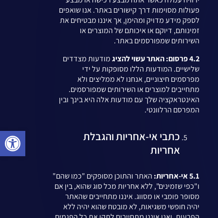
פעולות מסוימות דרך קישורים באתר. אנו שואפים
לספק מידע מדויק ומהימן, אך איננו מבטיחים את
זמינותם, דיוקם או איכותם של המוצרים או
השירותים שמפורסמים באתר.
4.2 פרסום: האתר עשוי להציג
מודעות מצדדים
שלישיים. המודעות הללו מסופקות על ידי
מפרסמים חיצוניים, אנחנו לא ממליצים ולא
מתחייבים למוצרים או השירותים שמפורסמים.
האינטראקציה שלך עם מודעות אלה היא בינך ובין
המפרסם הרלוונטי.
פתח סרגל
כתבי אי-אחריות והגבלת
אחריות
5.1 אי-אחריות:
האתר והתוכן מסופקים "כמו שהם"
ו"כפי שזמינים", ללא אחריות מכל סוג שהוא, בין אם
מסופר פומבי או מסווג. איננו מתחייבים שהאתר
יהיה חופשי משגיאות, לא מובטח שהוא יהיה ללא
הפרעות, ואנו איננו מתחייבים לתקן את כל הפגמים.