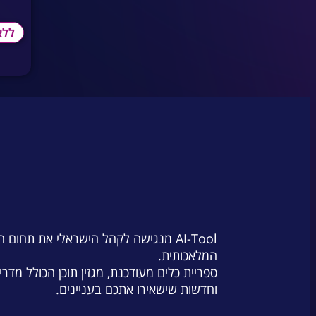
ללא קוד
)
0
(
ללא
מאודיו לטקסט
)
0
(
מדיה ורשתות חברתיות
)
0
(
מוסיקה
)
0
(
מחקר
)
0
(
מטקסט לוידאו
)
0
(
מיתוג
)
0
(
מכירות
)
0
(
מנוע חיפוש
)
0
(
מניות
)
0
(
AI-Tool מנגישה לקהל הישראלי את תחום 
המלאכותית.
מסכם טקסט
)
0
(
ספריית כלים מעודכנת, מגזין תוכן הכולל מדרי
מערכות מידע
)
0
(
וחדשות שישאירו אתכם בעניינים.
מצגות
)
0
(