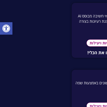
mymap.Ai הוא כלי מיפוי חשיבה מבוסס AI
צגת רעיונות בצורה
פתח סרגל
ות ויעילות
 את הכלי!
שונים באמצעות שפה
ות ויעילות