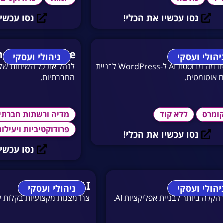
נסו עכשיו את הכלי!
נסו עכשיו
ndBastion Lite
10
יהולי ועסקי
ניהולי ועסקי
פלטפורמה מבוססת AI ל-WordPress לבניית
לנהל את כל השיחות של
 אוטומטית.
החברתיות.
קומרס
ללא קוד
מדיה ורשתות חברתי
פרודוקטיביות ויעילו
נסו עכשיו את הכלי!
נסו עכשיו
SlidesAI
GPTAg
יהולי ועסקי
ניהולי ועסקי
הקלה ביותר לבניית אפליקציות AI.
צרו מצגות מקצועיות בקלות עם idesAI