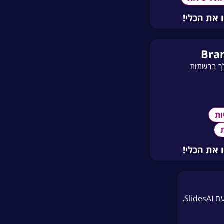
 את הכלי!
Bra
ך ברשתות
ות
ת
 את הכלי!
Sl.