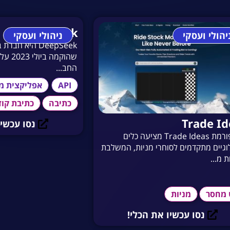
DeepSeek
יהולי ועסקי
ניהולי ועסקי
DeepSeek היא ח
שהוקמה 
החב...
API
אפליקצית מו
כתיבה
כתיבת קוד
Trade Id
נסו עכשיו
פלטפורמת Trade Ideas מציעה כלים
וגיים מתקדמים לסוחרי מניות, המשלבת
ת מ...
 מחסר
מניות
נסו עכשיו את הכלי!