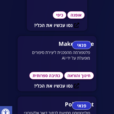
אופנה
כיפי
נסו עכשיו את הכלי!
MakeMyTale
פנאי
פלטפורמה מהפכנית ליצירת סיפורים
מופעלת על ידי AI
חינוך והוראה
כתיבה ספרותית
נסו עכשיו את הכלי!
PolitePost
פנאי
פתח סרגל
פולייטפוסט מסייעת לכתוב דואר אלקטרוני