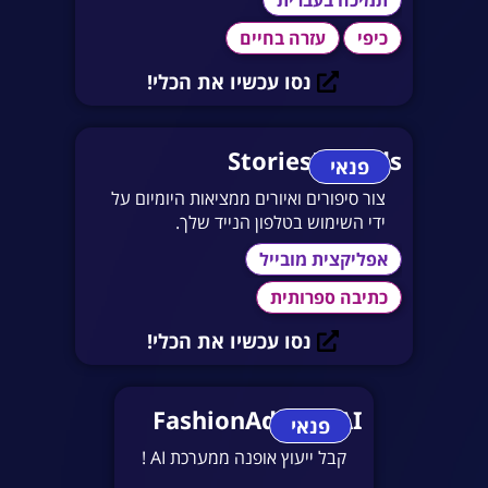
כיפי
עזרה בחיים
נסו עכשיו את הכלי!
StoriesForKids
פנאי
צור סיפורים ואיורים ממציאות היומיום על
ידי השימוש בטלפון הנייד שלך.
אפליקצית מובייל
כתיבה ספרותית
נסו עכשיו את הכלי!
FashionAdvisorAI
פנאי
קבל ייעוץ אופנה ממערכת AI !