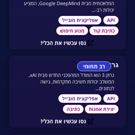
המלאכותית מבית Google DeepMind, המציע
יכולות רב-...
API
אפליקצית מובייל
כתיבת קוד
מנוע חיפוש
נסו עכשיו את הכלי!
גרוק 3
רב תחומי
גרוק 3 הוא המודל המהפכני החדש מבית xAI,
המשלב יכולות חשיבה מתקדמות, גישה
לנתונים...
API
אפליקצית מובייל
יצירת אמנות
כתיבה
נסו עכשיו את הכלי!