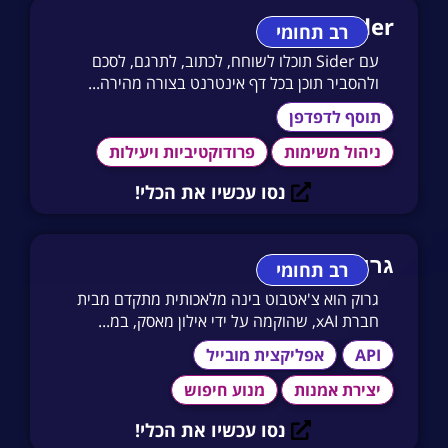
Sider
רב תחומי
עם Sider תוכלו לשוחח, לכתוב, לתרגם, לסכם
ולהסביר תוכן בכל דף אינטרנט בצורה מהירה...
תוסף לדפדפן
ניהול משימות
פרודוקטיביות ויעילות
נסו עכשיו את הכלי!
גרוק
רב תחומי
גרוק הוא צ'אטבוט בינה מלאכותית מתקדם מבית
חברת xAI, שהוקמה על ידי אילון מאסק, במ...
API
אפליקצית מובייל
יצירת אמנות
מנוע חיפוש
נסו עכשיו את הכלי!