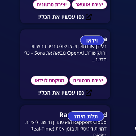
יצירת אווטאר
יצירת סרטונים
נסו עכשיו את הכלי!
Sora
וידאו
בעידן שבו תוכן וידאו שולט בזירת השיווק
והתקשורת, OpenAI מביאה את Sora – כלי
חדשנ...
יצירת סרטונים
מטקסט לוידאו
נסו עכשיו את הכלי!
Rapport Cloud
תלת מימד
Rapport Cloud הוא פתרון חדשני ליצירת
דמויות דיגיטליות בזמן אמת (Real-Time
Digita...