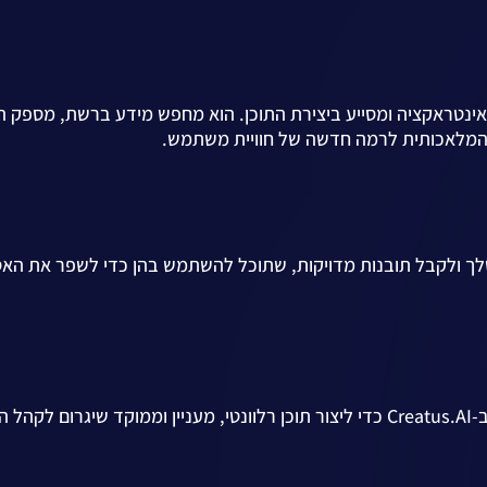
 ידי AI של Creatus.AI מעמיק את האינטראקציה ומסייע ביצירת התוכן. הוא מחפש מידע ברשת, מס
ה המלאכותית לרמה חדשה של חוויית משתמש.
התוכן שלך ולקבל תובנות מדויקות, שתוכל להשתמש בהן כדי לשפר את ה
מנהלי רשתות חברתיות, משווקים ויוצרים יכולים להשתמש ב-Creatus.AI כדי ליצור תוכן רלוונטי, מעניין וממוקד שיגרום ל