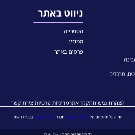
ניווט באתר
הספרייה
המגזין
פרסום באתר
הבינה
כים, טרנדים
הצהרת נגישות
תקנון אתר
מדיניות פרטיות
יצירת קשר
עמית בוברוב
טופיק מדיה
תודה על תרומתם של
וחברת
בבניית האתר
כל הזכויות שמורות ל-AI-Tool ©