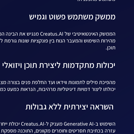
ממשק משתמש פשוט וגמיש
הממשק האינטואיטיבי של Creatus.AI מנגיש את הבינה המלאכותית לכל יוצר תוכן, ומאפשר תהליך יצירת תוכן חלק וללא עכבות.
מהירות השימוש והמעבר הנוח בין פונקציות שונות גורמת לו
תוכן.
יכולות מתקדמות ליצירת תוכן ויזואלי
מהפיכת מילים לתמונות ווידאו ועד החלפת פנים בצורה מצחיקה, Creatus.AI פותח את הדלת ליצירת וידאו ותמונו
יכולתו ליצור דמויות דיגיטליות מרהיבות, הנראות כמעט כמ
השראה יצירתית ללא גבולות
השימוש ב-tive AI
עזרה בכתיבת תסריטים וחומרים מקוונים, התוכנה מספקת ז