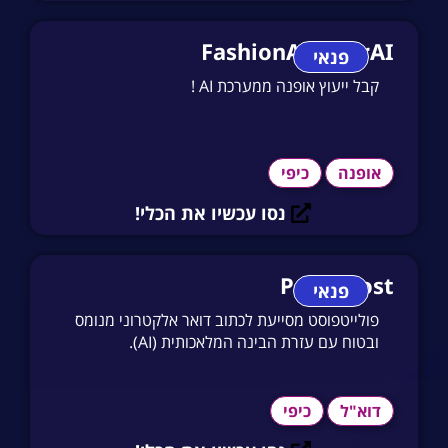
FashionAdvisorAI
פנאי
קבל ייעוץ אופנה ממערכת AI !
אופנה
כיפי
נסו עכשיו את הכלי!
PolitePost
פנאי
פולייטפוסט מסייעת לכתוב דואר אלקטרוני מנומס
ובטוח עם עזרת הבינה המלאכותית (AI).
דוא"ל
כיפי