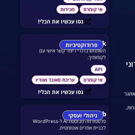
אי קומרס
מכירות
נסו עכשיו את הכלי!
Maverick
פרודוקטיביות
השתמש בו כדי ליצור קשר אישי עם
לקוחותיך.
API
אי קומרס
עריכת סאונד ואודיו
נסו עכשיו את הכלי!
 לאתגר
רות.
10Web
ניהולי ועסקי
פלטפורמה מבוססת AI ל-WordPress
לבניית אתרים אוטומטית.