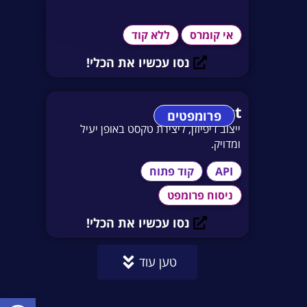
אי קומרס
ללא קוד
נסו עכשיו את הכלי!
Promptist
פרומפטים
ייצוב דיפיוזן, ליצירת טקסט באופן יעיל
ומדויק.
API
קוד פתוח
ניסוח פרומפט
נסו עכשיו את הכלי!
טען עוד
פתח סרגל