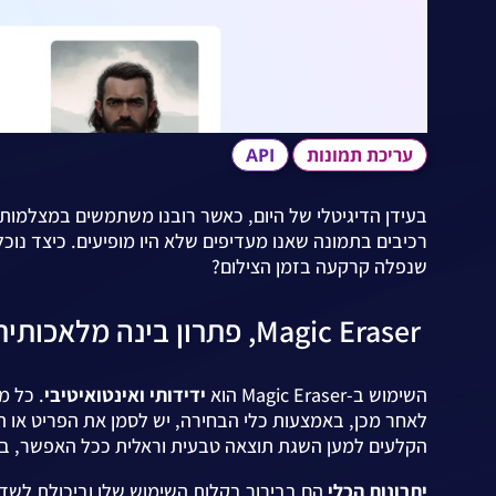
עריכת תמונות
API
בעידן הדיגיטלי של היום, כאשר רובנו משתמשים במצלמות 
רכיבים בתמונה שאנו מעדיפים שלא היו מופיעים. כיצד נוכל
שנפלה קרקעה בזמן הצילום?
Magic Eraser, פתרון בינה מלאכותית (AI) שנועד לחלץ רכיבים מתוך תמונות בקליק .
השימוש ב-Magic Eraser הוא
ידידותי ואינטואיטיבי
. כל 
לאחר מכן, באמצעות כלי הבחירה, יש לסמן את הפריט או
הקלעים למען השגת תוצאה טבעית וראלית ככל האפשר, בלי
יתרונות הכלי
הם בבירור בקלות השימוש שלו וביכולת לשדר