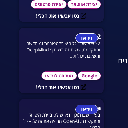
יצירת אווטאר
יצירת סרטונים
נסו עכשיו את הכלי!
Veo 2
וידאו
VEO 2 של גוגל היא פלטפורמת AI חדשה
ומתקדמת, שפותחה בשיתוף DeepMind
ומשלבת יכולות...
נים
Google
מטקסט לוידאו
נסו עכשיו את הכלי!
Sora
וידאו
בעידן שבו תוכן וידאו שולט בזירת השיווק
והתקשורת, OpenAI מביאה את Sora – כלי
חדשנ...