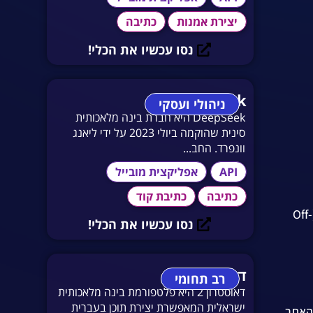
יצירת אמנות
כתיבה
נסו עכשיו את הכלי!
DeepSeek
ניהולי ועסקי
DeepSeek היא חברת בינה מלאכותית
סינית שהוקמה ביולי 2023 על ידי ליאנג
וונפרד. החב...
API
אפליקצית מובייל
כתיבה
כתיבת קוד
כלי זה מציע מגוון רחב של תכונות שמיועדות לשפר את אופטימיזציה של האתר שלך גם מבפנים (On-Page SEO) וגם מחוץ לו (Off-
נסו עכשיו את הכלי!
דאוסטרון 2
רב תחומי
דאוסטרון 2 היא פלטפורמת בינה מלאכותית
ישראלית המאפשרת יצירת תוכן בעברית
 האתר