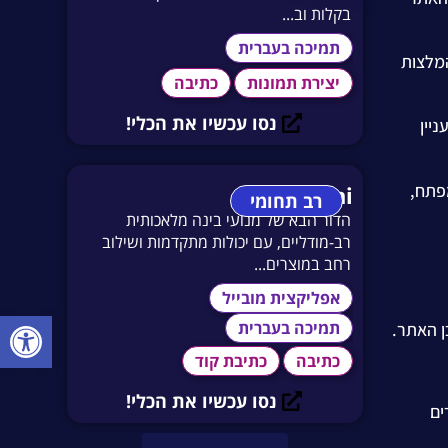
בקלות וב...
תמיכה בעברית
המלצות
יצירת תמונות
כתיבה
נסו עכשיו את הכלי!
יין
פתח,
Gemini
רב תחומי
הדור הבא של מנועי בינה מלאכותית
רב-מודליים, עם יכולות מתקדמות ושילוב
רחב במוצרים...
אפליקצית מובייל
פתח סרגל
תמיכה בעברית
ן האתר.
כתיבה
כתיבת קוד
נסו עכשיו את הכלי!
ים