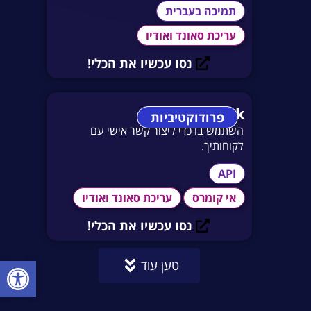
תמיכה בעברית
עריכת סאונד ואודיו
נסו עכשיו את הכלי!
Maverick
פרודוקטיביות
השתמש בו כדי ליצור קשר אישי עם
לקוחותיך.
API
אי קומרס
עריכת סאונד ואודיו
נסו עכשיו את הכלי!
פתח סרגל
טען עוד