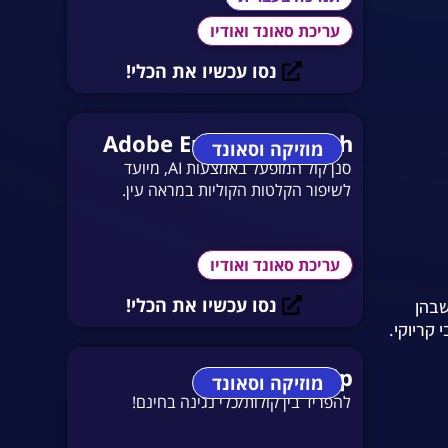
עריכת סאונד ואודיו
נסו עכשיו את הכלי!
Adobe Enhance Speech
מוזיקה וסאונד
סנן קול המופעל באמצעות AI, מיועד
לשיפור הקלטות הקוליות במראה עין.
עריכת סאונד ואודיו
נסו עכשיו את הכלי!
שבהן
 קריוקי.
Audio Strip
מוזיקה וסאונד
להפריד בין קולות/כלי נגינה בחינם!