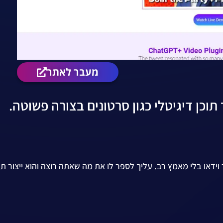
מעבר לאתר
ד הנקרא VidGPT העוזר לך ליצור וידאו בלי מאמץ רב. עליך לספר לו את מה שאתה רוצה והוא ייצור ת