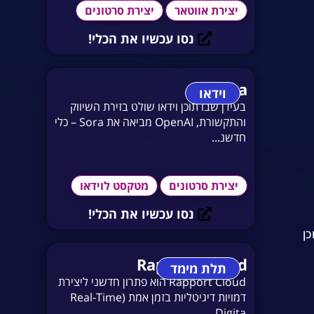
יצירת אווטאר
יצירת סרטונים
נסו עכשיו את הכלי!
Sora
וידאו
בעידן שבו תוכן וידאו שולט בזירת השיווק
והתקשורת, OpenAI מביאה את Sora – כלי
חדשנ...
יצירת סרטונים
מטקסט לוידאו
נסו עכשיו את הכלי!
וכן
Rapport Cloud
תלת מימד
Rapport Cloud הוא פתרון חדשני ליצירת
דמויות דיגיטליות בזמן אמת (Real-Time
Digita...