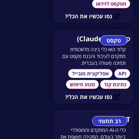
מטקסט לוידאו
נסו עכשיו את הכלי!
קלוד (Claude AI)
טקסט
קלוד הוא כלי בינה מלאכותית
מתקדם לעיבוד והבנת טקסט עם
תמיכה מעולה בעברית.
API
אפליקצית מובייל
כתיבת קוד
מנוע חיפוש
נסו עכשיו את הכלי!
ChatGPT
רב תחומי
כלי ה-AI המתקדם והפופולרי
ביותר בעולם: הסקירה חושפת את