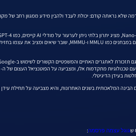
 קפיצת מדרגה טכנולוגית שמעלה את היכולות של AI לרמה שלא נראתה קודם: יכולת לעבד ולהבין מידע ממגוון רחב של מ
OpenAI. המודל החדש של Google מראה ביצועים מדהימים במבחנים כמו MMLU ו-MMMU, שובר שיאים ומציב את עצמו בחזי
השקת Gemini AI אינה רק צעד טכנולוגי ענק – היא מהווה גם תזכורת לאתגרים הא
מדגישה את חשיבו
ות בעידן הדיגיטלי.
יים בתחום הבינה המלאכותית בשנים האחרונות, והיא מצביעה על תחילת עידן
גוגל עצמה פרסמה
: