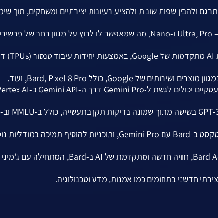
אר תמונות, לתרגם ולהבין שפות שונות ולהציע רעיונות יצירתיים ומשחקים, תוך שימ
גמישות וניידות: Gemini מגיע בשלוש גרסאות שונות – Ultra, Pro ו-Nano, מה שמאפשר לו לרוץ על מגוון רחב של מכש
ביצועים מרשימים: Gemini Pro הוכיח עליונות על GPT-3.5 בשישה מתוך שמונה בדיקות תקן בתעשייה, כולל ב-MMLU וב-
תמיכה במודליות שונות: תמיכה בפרומפטים מבוססי טקסט ב-Bard עם Gemini Pro, ותוכניות להוסיף תמיכה במו
הצגת Bard Advanced: תוכנית להציג את Bard Advanced, חוויה חדשה ומתקדמת של AI ב-Bard, המתחילה עם ג'מיני