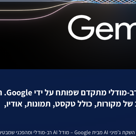
ג'מיני AI הוא מודל בינה מלאכ
 של מקורות, כולל טקסט, תמונות, אודיו,
ביום רביעי (6.12.23), עולם הבינה המלאכותית התערער עם השקת ג'מיני AI מבית Google – מודל AI רב-מודלי ומהפכני שמ