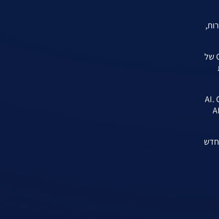
קורות,
Gemini AI, שמגיע בשלוש גרסאות מרהיבות – Ultra, Pro ו-Nano, מציג יתרון בלתי ניתן לערעור על מודלי AI קיימים, כמו GPT-4 של
ת
תיים והמשפטיים הקשורים לשימוש ב-AI. Google
ת הבטיחות, האחריות והשקיפות בעבודה עם טכנולוגיות מתקדמות אלו, ומצביעה על הפוטנציאל העצום של ה-AI
 חדש