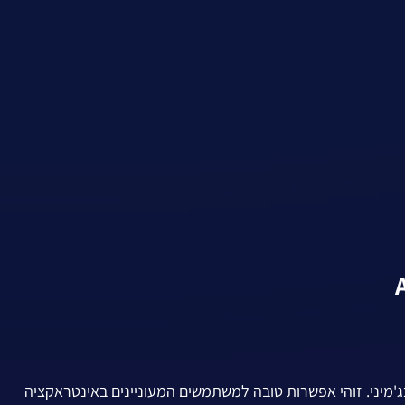
 Chatbot של Google המשתמש בג'מיני. זוהי אפשרות טובה למשתמשים המעוניינים באינטראקציה