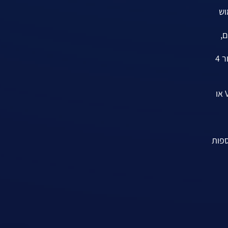
וש
ירים,
חדשנות בתשתיות AI: המודל אומן באמצעות תשתיות AI מתקדמות של Google, באמצעות יחידות עיבוד טנסור (TPUs) דור 4
גישה למפתחים וללקוחות עסקיים: מפתחים ולקוחות עסקיים יכולים לגשת ל-Gemini Pro דרך ה-Gemini API ב-Vertex AI או
דליות נוספות