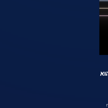
ותית רב-מודלי מתקדם שפותח על ידי Google. הוא
בטיח