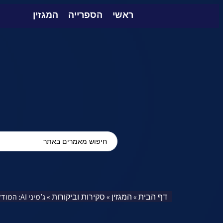
ראשי
הספרייה
המגזין
דף הבית
המגזין
סקירות וביקורות
»
»
»
ג’מיני AI: המודל החדש של Google הושק, ומוביל על GPT 4