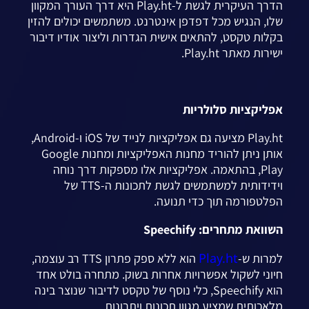
הדרך העיקרית לגשת ל-Play.ht היא דרך העורך המקוון
שלו, הנגיש מכל דפדפן אינטרנט. משתמשים יכולים להזין
בקלות טקסט, להתאים אישית הגדרות וליצור אודיו דיבור
ישירות מאתר Play.ht.
אפליקציות סלולריות
Play.ht מציעה גם אפליקציות לנייד של iOS ו-Android,
אותן ניתן להוריד מחנות האפליקציות ומחנות Google
Play, בהתאמה. אפליקציות אלו מספקות דרך נוחה
וידידותית למשתמשים לגשת לתכונות ה-TTS של
הפלטפורמה תוך כדי תנועה.
השוואת מתחרים: Speechify
Play.ht
למרות ש-
הוא ללא ספק פתרון TTS רב עוצמה,
חיוני לשקול אפשרויות אחרות בשוק. מתחרה בולט אחד
הוא Speechify, כלי נוסף של טקסט לדיבור שנוצר בינה
מלאכותית שמציע מגוון תכונות ויתרונות.