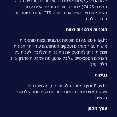
ללא הגבלה, קולות אולטרה-ריאליסטיים וספריית הגייה
תמורת $74.25 לחודש. תוכנית זו אידיאלית עבור
משתמשים שדורשים את חווית ה-TTS הטובה ביותר עבור
התוכן שלהם.
תוכניות ארגוניות וצוות
Play.ht מציעה גם תוכניות ארגוניות וצוות מותאמות
אישית עבור מותגים ועסקים המחפשים עוד יותר תכונות
ויכולות. ניתן להתאים את התוכניות הללו כדי לענות על
הצרכים הספציפיים של כל ארגון, מה שמבטיח פתרון TTS
חלק ויעיל.
נְגִישׁוּת
Play.ht זמין במספר פלטפורמות, מה שמבטיח
שמשתמשים יכולים לגשת לתכונות וליתרונות שלו מכל
מכשיר:
עורך מקוון