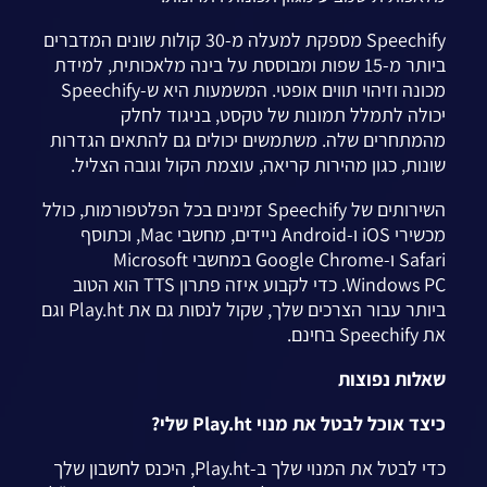
Speechify מספקת למעלה מ-30 קולות שונים המדברים
ביותר מ-15 שפות ומבוססת על בינה מלאכותית, למידת
מכונה וזיהוי תווים אופטי. המשמעות היא ש-Speechify
יכולה לתמלל תמונות של טקסט, בניגוד לחלק
מהמתחרים שלה. משתמשים יכולים גם להתאים הגדרות
שונות, כגון מהירות קריאה, עוצמת הקול וגובה הצליל.
השירותים של Speechify זמינים בכל הפלטפורמות, כולל
מכשירי iOS ו-Android ניידים, מחשבי Mac, וכתוסף
Safari ו-Google Chrome במחשבי Microsoft
Windows PC. כדי לקבוע איזה פתרון TTS הוא הטוב
ביותר עבור הצרכים שלך, שקול לנסות גם את Play.ht וגם
את Speechify בחינם.
שאלות נפוצות
כיצד אוכל לבטל את מנוי Play.ht שלי?
כדי לבטל את המנוי שלך ב-Play.ht, היכנס לחשבון שלך