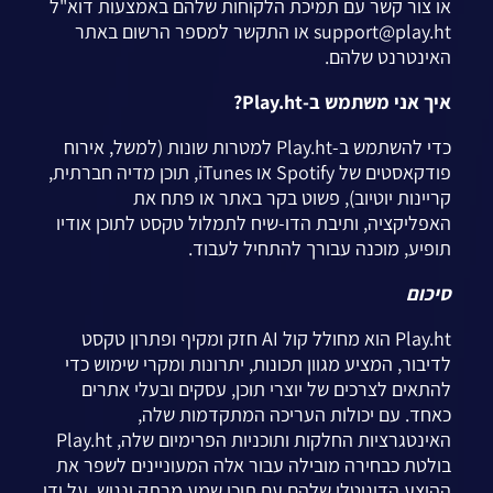
או צור קשר עם תמיכת הלקוחות שלהם באמצעות דוא"ל
support@play.ht
או התקשר למספר הרשום באתר
האינטרנט שלהם.
איך אני משתמש ב-Play.ht?
כדי להשתמש ב-Play.ht למטרות שונות (למשל, אירוח
פודקאסטים של Spotify או iTunes, תוכן מדיה חברתית,
קריינות יוטיוב), פשוט בקר באתר או פתח את
האפליקציה, ותיבת הדו-שיח לתמלול טקסט לתוכן אודיו
תופיע, מוכנה עבורך להתחיל לעבוד.
סיכום
Play.ht הוא מחולל קול AI חזק ומקיף ופתרון טקסט
לדיבור, המציע מגוון תכונות, יתרונות ומקרי שימוש כדי
להתאים לצרכים של יוצרי תוכן, עסקים ובעלי אתרים
כאחד. עם יכולות העריכה המתקדמות שלה,
האינטגרציות החלקות ותוכניות הפרימיום שלה, Play.ht
בולטת כבחירה מובילה עבור אלה המעוניינים לשפר את
ההיצע הדיגיטלי שלהם עם תוכן שמע מרתק ונגיש. על ידי