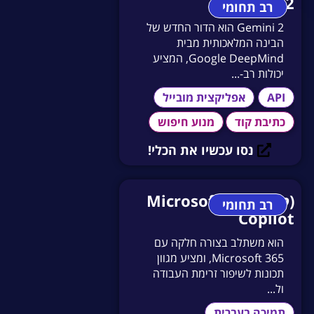
Gemini 2
רב תחומי
Gemini 2 הוא הדור החדש של
הבינה המלאכותית מבית
Google DeepMind, המציע
יכולות רב-...
API
אפליקצית מובייל
כתיבת קוד
מנוע חיפוש
נסו עכשיו את הכלי!
(קופיילוט) Microsoft
רב תחומי
Copilot
הוא משתלב בצורה חלקה עם
Microsoft 365, ומציע מגוון
תכונות לשיפור זרימת העבודה
ול...
תמיכה בעברית