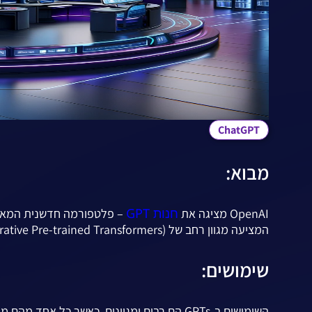
ChatGPT
מבוא:
חנות GPT
OpenAI מציגה את
המציעה מגוון רחב של GPTs (Generative Pre-trained Transformers), שפותחו על ידי משתמשים מכל העולם.
שימושים:
השימושים ב-GPTs הם רבים ומגוונים, כאשר כל אחד מהם מיועד לתת מענה לצרכים שונים. לדוגמה,