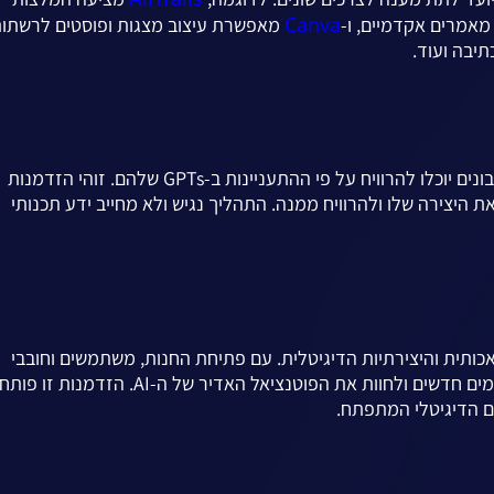
Canva
אמרים אקדמיים, ו-
מאפשרת עיצוב מצגות ופוסטים לרשתו
OpenAI מתכננת להשיק תוכנית הכנסות לבוני GPT, כאשר בונים יוכלו להרוויח על פי ההתעניינות ב-GPTs שלהם. זוהי הזדמנות
 היצירה שלו ולהרוויח ממנה. התהליך נגיש ולא מחייב ידע תכנותי
 המלאכותית והיצירתיות הדיגיטלית. עם פתיחת החנות, משתמשים וחובבי
טכנולוגיה יכולים להתנסות במגוון רחב של GPTs, להכיר יישומים חדשים ולחוות את הפוטנציאל האדיר של ה-AI. הזדמנו
ם הדיגיטלי המתפתח.