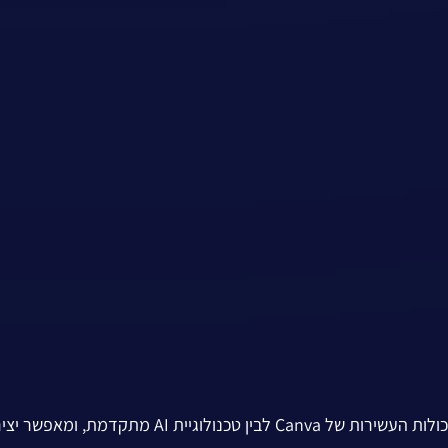
הוא תוסף מרשים המשלב בין היכולות העשירות של Canva לבין טכנולוגיית AI מתקדמת, ומא