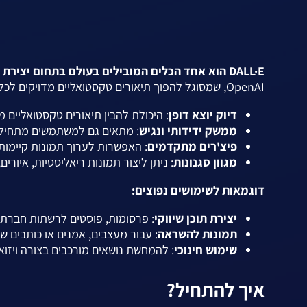
DALL·E הוא אחד הכלים המובילים בעולם בתחום יצירת התמונות באמצעות בינה מלאכותית
OpenAI, שמסוגל להפוך תיאורים טקסטואליים מדויקים לכל תמונה שתוכלו לדמיין, במהירות ובאיכות גבוהה במיוחד.
דיוק יוצא דופן
: היכולת להבין תיאורים טקסטואליים 
ממשק ידידותי ונגיש
: מתאים גם למשתמשים מתחילים
פיצ'רים מתקדמים
: האפשרות לערוך תמונות קיימות,
מגוון סגנונות
: ניתן ליצור תמונות ריאליסטיות, איורי
דוגמאות לשימושים נפוצים:
יצירת תוכן שיווקי
: פרסומות, פוסטים לרשתות חברתיות
תמונות להשראה
: עבור מעצבים, אמנים או כותבים ש
שימוש חינוכי
: להמחשת נושאים מורכבים בצורה ויזוא
איך להתחיל?