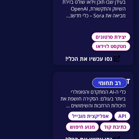
בעידן שבו תוכן וידאו שולט בזירת
השיווק והתקשורת, OpenAI
מביאה את Sora – כלי חדשנ...
יצירת סרטונים
מטקסט לוידאו
נסו עכשיו את הכלי!
ChatGPT
רב תחומי
כלי ה-AI המתקדם והפופולרי
ביותר בעולם: הסקירה חושפת את
היכולות הרחבות והשימושים ...
API
אפליקצית מובייל
כתיבת קוד
מנוע חיפוש