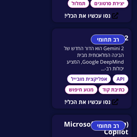
יצירת סרטונים
תמלול
נסו עכשיו את הכלי!
Gemini 2
רב תחומי
Gemini 2 הוא הדור החדש של
הבינה המלאכותית מבית
Google DeepMind, המציע
יכולות רב-...
API
אפליקצית מובייל
כתיבת קוד
מנוע חיפוש
נסו עכשיו את הכלי!
(קופיילוט) Microsoft
רב תחומי
Copilot