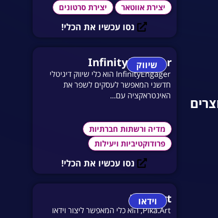
יצירת אווטאר
יצירת סרטונים
נסו עכשיו את הכלי!
InfinityEngager
שיווק
InfinityEngager הוא כלי שיווק דיגיטלי
חדשני המאפשר לעסקים לשפר את
האינטראקציה עם...
וצרים
מדיה ורשתות חברתיות
פרודוקטיביות ויעילות
נסו עכשיו את הכלי!
Pika art
וידאו
Pika.Art, הוא כלי המאפשר ליצור וידאו