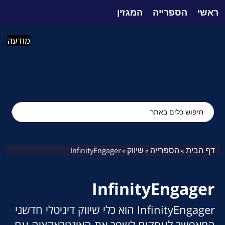
ראשי
הספרייה
המגזין
מודעה
דף הבית
הספרייה
שיווק
InfinityEngager
»
»
»
InfinityEngager
InfinityEngager הוא כלי שיווק דיגיטלי חדשני
המאפשר לעסקים לשפר את האינטראקציה עם