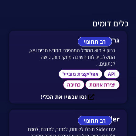
כלים דומים
גרוק 3
רב תחומי
גרוק 3 הוא המודל המהפכני החדש מבית xAI,
המשלב יכולות חשיבה מתקדמות, גישה
לנתונים...
API
אפליקצית מובייל
יצירת אמנות
כתיבה
נסו עכשיו את הכלי!
Sider
רב תחומי
עם Sider תוכלו לשוחח, לכתוב, לתרגם, לסכם
ולהסביר תוכן בכל דף אינטרנט בצורה מהירה...