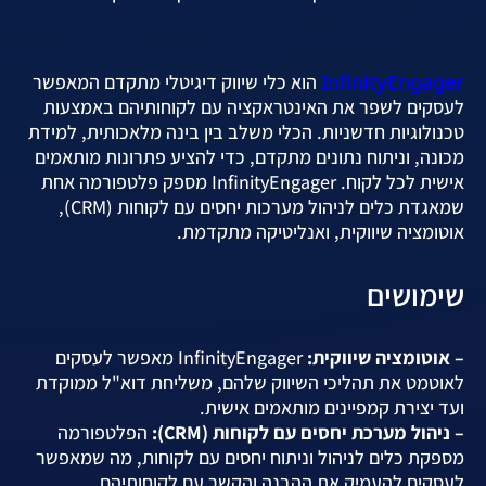
InfinityEngager
הוא כלי שיווק דיגיטלי מתקדם המאפשר
לעסקים לשפר את האינטראקציה עם לקוחותיהם באמצעות
טכנולוגיות חדשניות. הכלי משלב בין בינה מלאכותית, למידת
מכונה, וניתוח נתונים מתקדם, כדי להציע פתרונות מותאמים
אישית לכל לקוח. InfinityEngager מספק פלטפורמה אחת
שמאגדת כלים לניהול מערכות יחסים עם לקוחות (CRM),
אוטומציה שיווקית, ואנליטיקה מתקדמת.
שימושים
– אוטומציה שיווקית:
InfinityEngager מאפשר לעסקים
לאוטמט את תהליכי השיווק שלהם, משליחת דוא"ל ממוקדת
ועד יצירת קמפיינים מותאמים אישית.
– ניהול מערכת יחסים עם לקוחות (CRM):
הפלטפורמה
מספקת כלים לניהול וניתוח יחסים עם לקוחות, מה שמאפשר
לעסקים להעמיק את ההבנה והקשר עם לקוחותיהם.