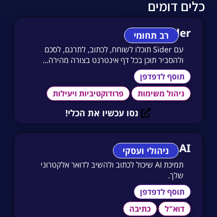
כלים דומים
Sider
רב תחומי
עם Sider תוכלו לשוחח, לכתוב, לתרגם, לסכם
ולהסביר תוכן בכל דף אינטרנט בצורה מהירה...
תוסף לדפדפן
ניהול משימות
פרודוקטיביות ויעילות
נסו עכשיו את הכלי!
Addy AI
ניהולי ועסקי
תמיכת AI שיכול לכתוב ולהשיב לדואר אלקטרוני
שלך.
תוסף לדפדפן
דוא"ל
כתיבה