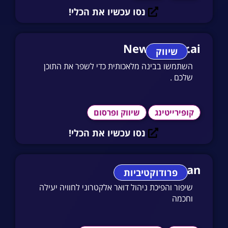
נסו עכשיו את הכלי!
Newswriter.ai
שיווק
השתמשו בבינה מלאכותית כדי לשפר את התוכן
שלכם .
קופירייטינג
שיווק ופרסום
נסו עכשיו את הכלי!
Superhuman
פרודוקטיביות
שיפור והפיכת ניהול דואר אלקטרוני לחוויה יעילה
וחכמה