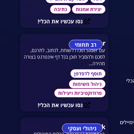
יצירת אמנות
כתיבה
נסו עכשיו את הכלי!
Sider
רב תחומי
עם Sider תוכלו לשוחח, לכתוב, לתרגם,
לסכם ולהסביר תוכן בכל דף אינטרנט בצורה
מהירה...
תוסף לדפדפן
כלי
ניהול משימות
פרודוקטיביות ויעילות
נסו עכשיו את הכלי!
אימיילים
Spellbook
ניהולי ועסקי
Spellbook הוא אחד הכלים המובילים