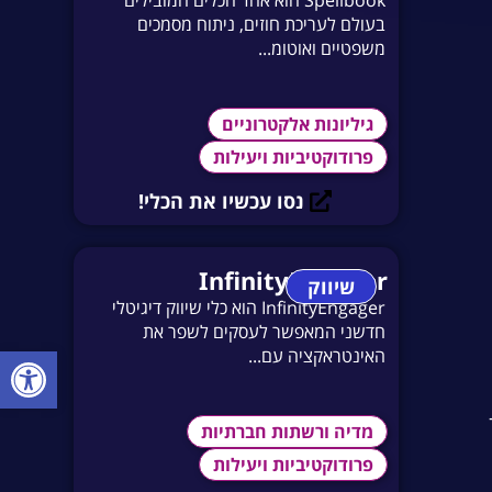
בעולם לעריכת חוזים, ניתוח מסמכים
משפטיים ואוטומ...
גיליונות אלקטרוניים
פרודוקטיביות ויעילות
נסו עכשיו את הכלי!
InfinityEngager
שיווק
InfinityEngager הוא כלי שיווק דיגיטלי
חדשני המאפשר לעסקים לשפר את
פתח סרגל
האינטראקציה עם...
מדיה ורשתות חברתיות
פרודוקטיביות ויעילות