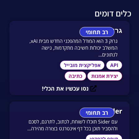
כלים דומים
גרוק 3
רב תחומי
גרוק 3 הוא המודל המהפכני החדש מבית xAI,
המשלב יכולות חשיבה מתקדמות, גישה
לנתונים...
API
אפליקצית מובייל
יצירת אמנות
כתיבה
נסו עכשיו את הכלי!
Sider
רב תחומי
עם Sider תוכלו לשוחח, לכתוב, לתרגם, לסכם
ולהסביר תוכן בכל דף אינטרנט בצורה מהירה...
תוסף לדפדפן