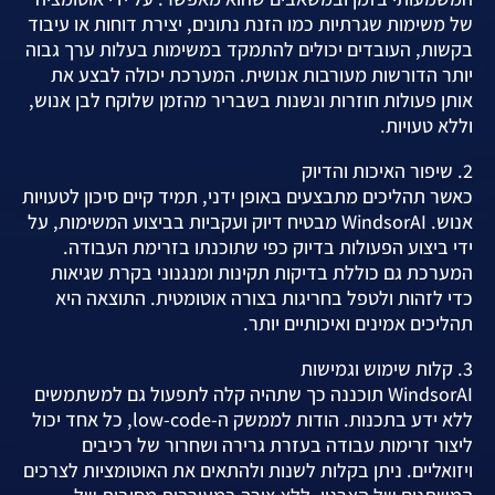
של משימות שגרתיות כמו הזנת נתונים, יצירת דוחות או עיבוד
בקשות, העובדים יכולים להתמקד במשימות בעלות ערך גבוה
יותר הדורשות מעורבות אנושית. המערכת יכולה לבצע את
אותן פעולות חוזרות ונשנות בשבריר מהזמן שלוקח לבן אנוש,
וללא טעויות.
2. שיפור האיכות והדיוק
כאשר תהליכים מתבצעים באופן ידני, תמיד קיים סיכון לטעויות
אנוש. WindsorAI מבטיח דיוק ועקביות בביצוע המשימות, על
ידי ביצוע הפעולות בדיוק כפי שתוכנתו בזרימת העבודה.
המערכת גם כוללת בדיקות תקינות ומנגנוני בקרת שגיאות
כדי לזהות ולטפל בחריגות בצורה אוטומטית. התוצאה היא
תהליכים אמינים ואיכותיים יותר.
3. קלות שימוש וגמישות
WindsorAI תוכננה כך שתהיה קלה לתפעול גם למשתמשים
ללא ידע בתכנות. הודות לממשק ה-low-code, כל אחד יכול
ליצור זרימות עבודה בעזרת גרירה ושחרור של רכיבים
ויזואליים. ניתן בקלות לשנות ולהתאים את האוטומציות לצרכים