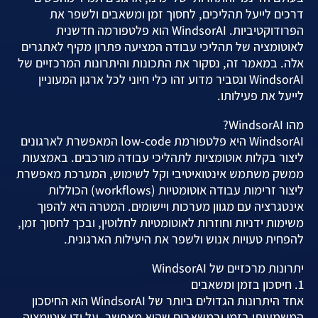
דרכים לייעל תהליכים, לחסוך זמן ומשאבים ולשפר את
הפרודוקטיביות. WindsorAI הוא פלטפורמה חדשנית
לאוטומציה של תהליכי עבודה המציעה פתרון מקיף לאתגרים
אלה. במאמר זה, נסקור את התכונות והיתרונות המרכזיים של
WindsorAI ונסביר מדוע זהו כלי חיוני לכל ארגון המעוניין
לייעל את פעילותו.
מהו WindsorAI?
WindsorAI היא פלטפורמת low-code המאפשרת לארגונים
ליצור בקלות אוטומציות לתהליכי עבודה מורכבים. באמצעות
ממשק משתמש אינטואיטיבי וקל לשימוש, המערכת מאפשרת
ליצור זרימות עבודה אוטומטיות (workflows) הכוללות
אינטגרציה עם מגוון מערכות ויישומים. המטרה היא להפוך
משימות ידניות וחוזרות לאוטומטיות לחלוטין, ובכך לחסוך זמן,
להפחית טעויות אנוש ולשפר את היעילות הארגונית.
יתרונות מרכזיים של WindsorAI
1. חיסכון בזמן ומשאבים
אחד היתרונות הגדולים ביותר של WindsorAI הוא החיסכון
המשמעותי בזמן ובמשאבים שהוא מאפשר. על ידי אוטומציה