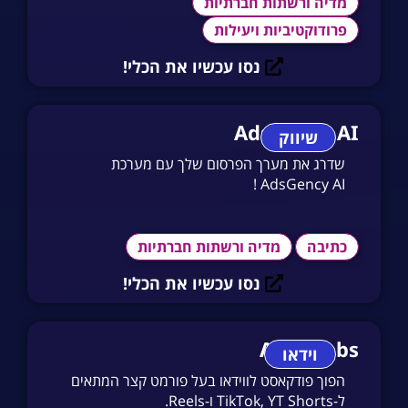
מדיה ורשתות חברתיות
פרודוקטיביות ויעילות
נסו עכשיו את הכלי!
AdsGency AI
שיווק
שדרג את מערך הפרסום שלך עם מערכת
AdsGency AI !
כתיבה
מדיה ורשתות חברתיות
נסו עכשיו את הכלי!
Audiolabs
וידאו
הפוך פודקאסט לווידאו בעל פורמט קצר המתאים
ל-TikTok, YT Shorts ו-Reels.