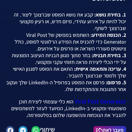
1. בחירת נושא:
קבע את נושא הפוסט שברצונך ליצור. זה
יכול להיות על אירוע עתידי, מיזם חדש, או רעיון מקצועי
שברצונך לשתף.
2. הכנסת המידע:
השתמש בממשק של Viral Post
Generator כדי להכניס את המידע הרלוונטי לפוסט, כולל
ציטוטים מעוררי השראה או פרטים על אירועים.
3. בחירת תבנית:
בחר מתוך מגוון תבניות העיצוב המוצעות
על ידי הכלי ליצירת מראה חזותי עקבי ומקצועי.
4. עריכה והתאמה אישית:
התאם את הפוסט לסגנון האישי
שלך ולמסר שברצונך להעביר.
5. פרסום:
פרסם את הפוסט בפרופיל ה-LinkedIn שלך ועקוב
אחר התגובות וההתקדמות שלו.
Viral Post Generator
הוא כלי עוצמתי ליצירת תוכן
משמעותי ומקצועי ב-LinkedIn, המיועד לעזור למשתמשים
להגביר את הנוכחות וההשפעה שלהם בפלטפורמה.
שיתוף
מעבר לאתר